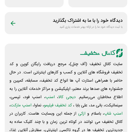
لاین استور
و اروپا سابین سرور
دیدگاه خود را با ما به اشتراک بگذارید
با ثبت دیدگاه خود ما را در ارائه بهتر خدمات یاری کنید
سایت کانال تخفیف (آف چنل)، مرجع دریافت رایگان کوپن و کد
تخفیف فروشگاه های آنلاین و کسب و‌ کارهای اینترنتی است. در حال
حاضر با همراهی استارت آپ ها انواع کد تخفیف، مسابقه، کمپین و
جشنواره های صدها برند معتبر، اپلیکیشن و مراکز خدمات آنلاین را به
اطلاع مخاطبان می‌رسانیم.
دیجی کالا
،
اسنپ
، اسنپ فود، تپسی،
سینماتیکت، بانی مد، علی‌ بابا ،
کد تخفیف فیلیمو
، نماوا،
اسنپ مارکت
،
اسنپ شاپ
، باسلام و
ازکی
از جمله این وبسایت ‌هاست. کاربران در
کانال تخفیف می توانند در کوتاه ترین زمان و با چند کلیک ساده به
جدیدترین تخفیف ها در گروه تاکسی اینترنتی، سفارش آنلاین غذا،