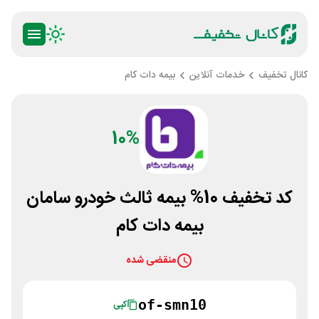
کانال تخفیف
خدمات آنلاین
بیمه دات کام
10%
کد تخفیف 10% بیمه ثالث خودرو سامان
بیمه دات کام
منقضی شده
of-smn10
کپی