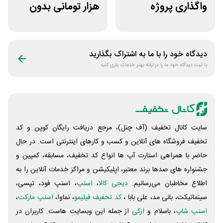
واگذاری پروژه
هزار تومانی بدون
دورکاری پارس
محدودیت رژیم
فریلنسر
غذایی بروکلی
دیدگاه خود را با ما به اشتراک بگذارید
با ثبت دیدگاه خود ما را در ارائه بهتر خدمات یاری کنید
سایت کانال تخفیف (آف چنل)، مرجع دریافت رایگان کوپن و کد
تخفیف فروشگاه های آنلاین و کسب و‌ کارهای اینترنتی است. در حال
حاضر با همراهی استارت آپ ها انواع کد تخفیف، مسابقه، کمپین و
جشنواره های صدها برند معتبر، اپلیکیشن و مراکز خدمات آنلاین را به
اطلاع مخاطبان می‌رسانیم.
دیجی کالا
،
اسنپ
، اسنپ فود، تپسی،
سینماتیکت، بانی مد، علی‌ بابا ،
کد تخفیف فیلیمو
، نماوا،
اسنپ مارکت
،
اسنپ شاپ
، باسلام و
ازکی
از جمله این وبسایت ‌هاست. کاربران در