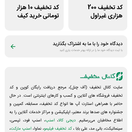
کد تخفیف 200
کد تخفیف 10 هزار
هزاری غیراول
تومانی خرید کیف
فروشگاه اکسسوری
دستی زنانه وکسون
جانبی
دیدگاه خود را با ما به اشتراک بگذارید
با ثبت دیدگاه خود ما را در ارائه بهتر خدمات یاری کنید
سایت کانال تخفیف (آف چنل)، مرجع دریافت رایگان کوپن و کد
تخفیف فروشگاه های آنلاین و کسب و‌ کارهای اینترنتی است. در حال
حاضر با همراهی استارت آپ ها انواع کد تخفیف، مسابقه، کمپین و
جشنواره های صدها برند معتبر، اپلیکیشن و مراکز خدمات آنلاین را به
اطلاع مخاطبان می‌رسانیم.
دیجی کالا
،
اسنپ
، اسنپ فود، تپسی،
سینماتیکت، بانی مد، علی‌ بابا ،
کد تخفیف فیلیمو
، نماوا،
اسنپ مارکت
،