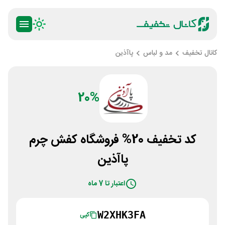
کانال تخفیف
مد و لباس
پاآذین
20%
کد تخفیف 20% فروشگاه کفش چرم
پاآذین
اعتبار تا 7 ماه
W2XHK3FA
کپی