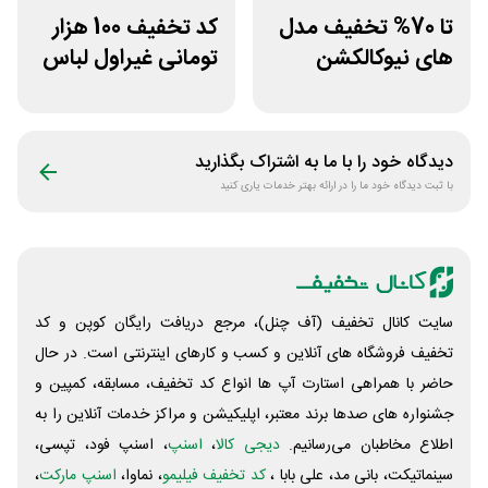
تا 70% تخفیف مدل
کد تخفیف 100 هزار
های نیوکالکشن
تومانی غیراول لباس
ورزشی دیجی استایل
ورزشی زنانه بانوشاپ
دیدگاه خود را با ما به اشتراک بگذارید
با ثبت دیدگاه خود ما را در ارائه بهتر خدمات یاری کنید
سایت کانال تخفیف (آف چنل)، مرجع دریافت رایگان کوپن و کد
تخفیف فروشگاه های آنلاین و کسب و‌ کارهای اینترنتی است. در حال
حاضر با همراهی استارت آپ ها انواع کد تخفیف، مسابقه، کمپین و
جشنواره های صدها برند معتبر، اپلیکیشن و مراکز خدمات آنلاین را به
اطلاع مخاطبان می‌رسانیم.
دیجی کالا
،
اسنپ
، اسنپ فود، تپسی،
سینماتیکت، بانی مد، علی‌ بابا ،
کد تخفیف فیلیمو
، نماوا،
اسنپ مارکت
،