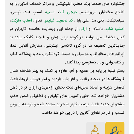
جشنواره های صدها برند معتبر، اپلیکیشن و مراکز خدمات آنلاین را به
اطلاع مخاطبان می‌رسانیم.
دیجی کالا
،
اسنپ
، اسنپ فود، تپسی،
سینماتیکت، بانی مد، علی‌ بابا ،
کد تخفیف فیلیمو
، نماوا،
اسنپ مارکت
،
اسنپ شاپ
، باسلام و
ازکی
از جمله این وبسایت ‌هاست. کاربران در
کانال تخفیف می توانند در کوتاه ترین زمان و با چند کلیک ساده به
جدیدترین تخفیف ها در گروه تاکسی اینترنتی، سفارش آنلاین غذا،
اپراتورهای مخابراتی، موسیقی و سینما، گردشگری، مد و پوشاک، کتاب
و کتابخوانی و ... دسترسی پیدا کنند.
بستر تبلیغ بر پایه بن هدیه و آفر، علاوه بر کمک به بهتر شناخته شدن
فروشگاه ها در صحنه رقابت و افزایش بازدید و آمار فروش آن‌ها، باعث
کاهش هزینه و ایجاد تجربه‌ای لذت بخش از خریدی ارزان تر در ذهن
مشتریان خواهد شد. چنین کمپین های تبلیغی و تخفیفی ضمن جذب
مشتریان جدید باعث ترغیب کاربر به خرید مجدد شده و توسعه و رونق
کسب و کار در فضای آنلاین را در پی خواهد داشت.