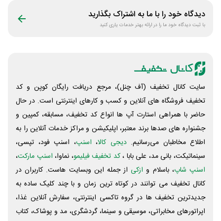
دیدگاه خود را با ما به اشتراک بگذارید
با ثبت دیدگاه خود ما را در ارائه بهتر خدمات یاری کنید
سایت کانال تخفیف (آف چنل)، مرجع دریافت رایگان کوپن و کد
تخفیف فروشگاه های آنلاین و کسب و‌ کارهای اینترنتی است. در حال
حاضر با همراهی استارت آپ ها انواع کد تخفیف، مسابقه، کمپین و
جشنواره های صدها برند معتبر، اپلیکیشن و مراکز خدمات آنلاین را به
اطلاع مخاطبان می‌رسانیم.
دیجی کالا
،
اسنپ
، اسنپ فود، تپسی،
سینماتیکت، بانی مد، علی‌ بابا ،
کد تخفیف فیلیمو
، نماوا،
اسنپ مارکت
،
اسنپ شاپ
، باسلام و
ازکی
از جمله این وبسایت ‌هاست. کاربران در
کانال تخفیف می توانند در کوتاه ترین زمان و با چند کلیک ساده به
جدیدترین تخفیف ها در گروه تاکسی اینترنتی، سفارش آنلاین غذا،
اپراتورهای مخابراتی، موسیقی و سینما، گردشگری، مد و پوشاک، کتاب