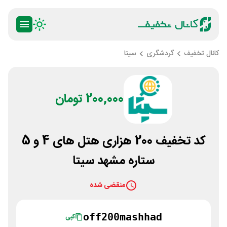
کانال تخفیف
گردشگری
سیتا
200,000 تومان
کد تخفیف 200 هزاری هتل های 4 و 5
ستاره مشهد سیتا
منقضی شده
off200mashhad
کپی