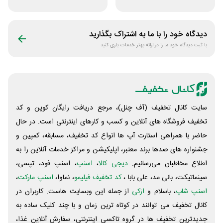
سپنجا
اسنپ تریپ
دیدگاه خود را با ما به اشتراک بگذارید
با ثبت دیدگاه خود ما را در ارائه بهتر خدمات یاری کنید
سایت کانال تخفیف (آف چنل)، مرجع دریافت رایگان کوپن و کد
تخفیف فروشگاه های آنلاین و کسب و‌ کارهای اینترنتی است. در حال
حاضر با همراهی استارت آپ ها انواع کد تخفیف، مسابقه، کمپین و
جشنواره های صدها برند معتبر، اپلیکیشن و مراکز خدمات آنلاین را به
اطلاع مخاطبان می‌رسانیم.
دیجی کالا
،
اسنپ
، اسنپ فود، تپسی،
سینماتیکت، بانی مد، علی‌ بابا ،
کد تخفیف فیلیمو
، نماوا،
اسنپ مارکت
،
اسنپ شاپ
، باسلام و
ازکی
از جمله این وبسایت ‌هاست. کاربران در
کانال تخفیف می توانند در کوتاه ترین زمان و با چند کلیک ساده به
جدیدترین تخفیف ها در گروه تاکسی اینترنتی، سفارش آنلاین غذا،