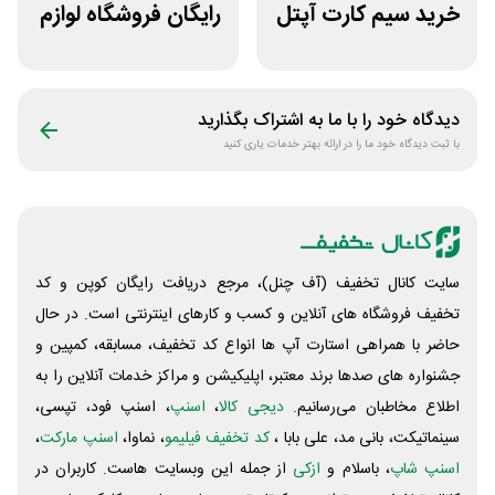
خرید سیم کارت آپتل
رایگان فروشگاه لوازم
از سایت اکسوری
اسب سواری هوسپا
دیدگاه خود را با ما به اشتراک بگذارید
با ثبت دیدگاه خود ما را در ارائه بهتر خدمات یاری کنید
سایت کانال تخفیف (آف چنل)، مرجع دریافت رایگان کوپن و کد
تخفیف فروشگاه های آنلاین و کسب و‌ کارهای اینترنتی است. در حال
حاضر با همراهی استارت آپ ها انواع کد تخفیف، مسابقه، کمپین و
جشنواره های صدها برند معتبر، اپلیکیشن و مراکز خدمات آنلاین را به
اطلاع مخاطبان می‌رسانیم.
دیجی کالا
،
اسنپ
، اسنپ فود، تپسی،
سینماتیکت، بانی مد، علی‌ بابا ،
کد تخفیف فیلیمو
، نماوا،
اسنپ مارکت
،
اسنپ شاپ
، باسلام و
ازکی
از جمله این وبسایت ‌هاست. کاربران در