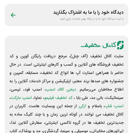
دیدگاه خود را با ما به اشتراک بگذارید
با ثبت دیدگاه خود ما را در ارائه بهتر خدمات یاری کنید
سایت کانال تخفیف (آف چنل)، مرجع دریافت رایگان کوپن و کد
تخفیف فروشگاه های آنلاین و کسب و‌ کارهای اینترنتی است. در حال
حاضر با همراهی استارت آپ ها انواع کد تخفیف، مسابقه، کمپین و
جشنواره های صدها برند معتبر، اپلیکیشن و مراکز خدمات آنلاین را به
اطلاع مخاطبان می‌رسانیم.
دیجی کالا
،
اسنپ
، اسنپ فود، تپسی،
سینماتیکت، بانی مد، علی‌ بابا ،
کد تخفیف فیلیمو
، نماوا،
اسنپ مارکت
،
اسنپ شاپ
، باسلام و
ازکی
از جمله این وبسایت ‌هاست. کاربران در
کانال تخفیف می توانند در کوتاه ترین زمان و با چند کلیک ساده به
جدیدترین تخفیف ها در گروه تاکسی اینترنتی، سفارش آنلاین غذا،
اپراتورهای مخابراتی، موسیقی و سینما، گردشگری، مد و پوشاک، کتاب