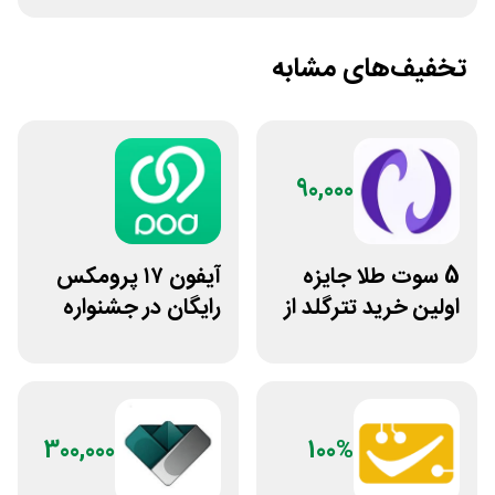
تخفیف‌های مشابه
90,000
5 سوت طلا جایزه
آیفون ۱۷ پرومکس
اولین خرید تترگلد از
رایگان در جشنواره
نوبیتکس
روی فرکانس شانس
ویپاد
300,000
100%