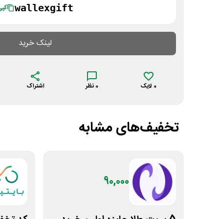
wallexgift
کپی
لینک خرید
0
لایک
0
نظر
اشتراک
تخفیف‌های مشابه
90,000