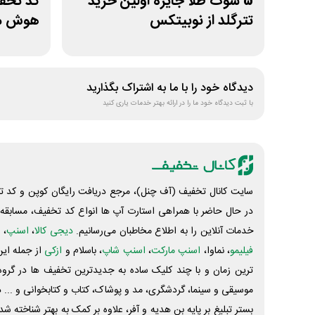
5 سوت طلا جایزه اولین خرید
تترگلد از نوبیتکس
هوش مص
دیدگاه خود را با ما به اشتراک بگذارید
با ثبت دیدگاه خود ما را در ارائه بهتر خدمات یاری کنید
سایت کانال تخفیف (آف چنل)، مرجع دریافت رایگان کوپن و کد تخ
در حال حاضر با همراهی استارت آپ ها انواع کد تخفیف، مسابقه، 
خدمات آنلاین را به اطلاع مخاطبان می‌رسانیم.
دیجی کالا
،
اسنپ
، 
فیلیمو
، نماوا،
اسنپ مارکت
،
اسنپ شاپ
، باسلام و
ازکی
از جمله این
ترین زمان و با چند کلیک ساده به جدیدترین تخفیف ها در گروه ت
موسیقی و سینما، گردشگری، مد و پوشاک، کتاب و کتابخوانی و ... 
بستر تبلیغ بر پایه بن هدیه و آفر، علاوه بر کمک به بهتر شناخته 