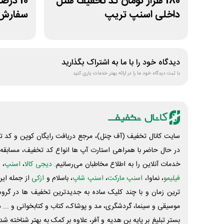
180 هزار تومان کد تخفیف هتل
10 در
داخلی اسنپ تریپ
سفارش
دیدگاه خود را با ما به اشتراک بگذارید
با ثبت دیدگاه خود ما را در ارائه بهتر خدمات یاری کنید
سایت کانال تخفیف (آف چنل)، مرجع دریافت رایگان کوپن و کد تخ
در حال حاضر با همراهی استارت آپ ها انواع کد تخفیف، مسابقه، 
خدمات آنلاین را به اطلاع مخاطبان می‌رسانیم.
دیجی کالا
،
اسنپ
، 
فیلیمو
، نماوا،
اسنپ مارکت
،
اسنپ شاپ
، باسلام و
ازکی
از جمله این
ترین زمان و با چند کلیک ساده به جدیدترین تخفیف ها در گروه ت
موسیقی و سینما، گردشگری، مد و پوشاک، کتاب و کتابخوانی و ... 
بستر تبلیغ بر پایه بن هدیه و آفر، علاوه بر کمک به بهتر شناخته 