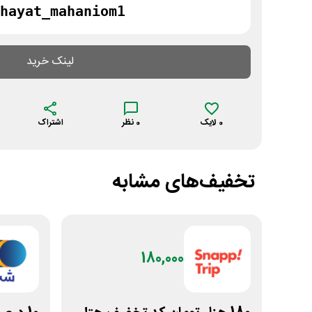
hayat_mahaniom1
لینک خرید
0
لایک
0
نظر
اشتراک
تخفیف‌های مشابه
180,000