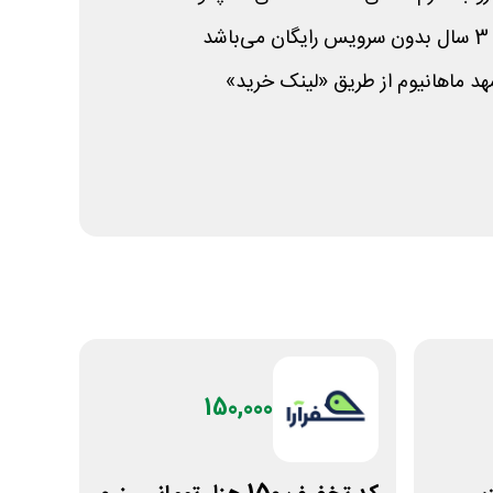
د
د ماهانیوم از طریق «لینک خرید»
150,000