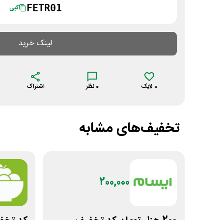
FETR01
کپی
لینک خرید
0
لایک
0
نظر
اشتراک
تخفیف‌های مشابه
200,000