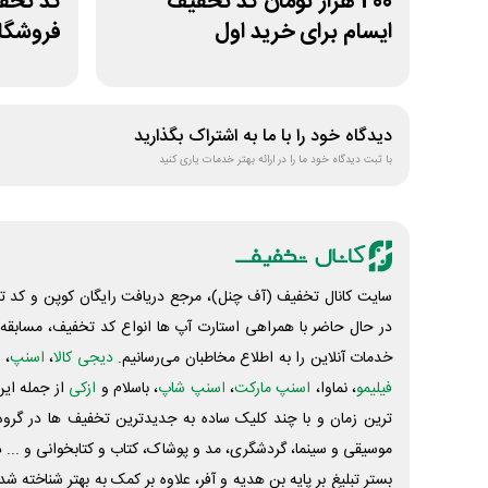
200 هزار تومان کد تخفیف
ایسام برای خرید اول
فروشگا
دیدگاه خود را با ما به اشتراک بگذارید
با ثبت دیدگاه خود ما را در ارائه بهتر خدمات یاری کنید
سایت کانال تخفیف (آف چنل)، مرجع دریافت رایگان کوپن و کد تخ
در حال حاضر با همراهی استارت آپ ها انواع کد تخفیف، مسابقه، 
خدمات آنلاین را به اطلاع مخاطبان می‌رسانیم.
دیجی کالا
،
اسنپ
، 
فیلیمو
، نماوا،
اسنپ مارکت
،
اسنپ شاپ
، باسلام و
ازکی
از جمله این
ترین زمان و با چند کلیک ساده به جدیدترین تخفیف ها در گروه ت
موسیقی و سینما، گردشگری، مد و پوشاک، کتاب و کتابخوانی و ... 
بستر تبلیغ بر پایه بن هدیه و آفر، علاوه بر کمک به بهتر شناخته 