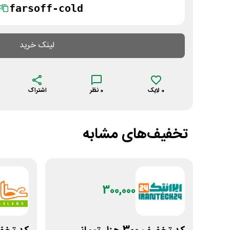
farsoff-cold
ک
لینک خرید
0
لایک
0
نظر
اشتراک
تخفیف‌های مشابه
300,000