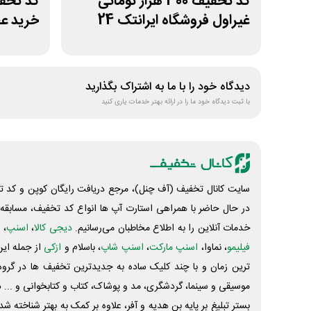
کد تخفیف 300 هزار تومانی
غیراول فروشگاه ایرانتک 24
خرید عط
دیدگاه خود را با ما به اشتراک بگذارید
با ثبت دیدگاه خود ما را در ارائه بهتر خدمات یاری کنید
سایت کانال تخفیف (آف چنل)، مرجع دریافت رایگان کوپن و کد تخ
در حال حاضر با همراهی استارت آپ ها انواع کد تخفیف، مسابقه، 
خدمات آنلاین را به اطلاع مخاطبان می‌رسانیم.
دیجی کالا
،
اسنپ
، 
فیلیمو
، نماوا،
اسنپ مارکت
،
اسنپ شاپ
، باسلام و
ازکی
از جمله این
ترین زمان و با چند کلیک ساده به جدیدترین تخفیف ها در گروه ت
موسیقی و سینما، گردشگری، مد و پوشاک، کتاب و کتابخوانی و ... 
بستر تبلیغ بر پایه بن هدیه و آفر، علاوه بر کمک به بهتر شناخته 