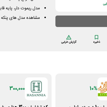
پی
مدل ریموت دار، پایه قاب
مشاهده مدل های پنکه 
ذخیره
گزارش خرابی
300,000
10%