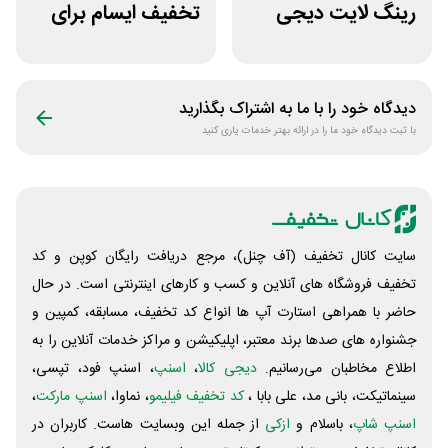
رینگ لایت دیجی
تخفیف ایسام برای
کالا
خرید اول
دیدگاه خود را با ما به اشتراک بگذارید
با ثبت دیدگاه خود ما را در ارائه بهتر خدمات یاری کنید
سایت کانال تخفیف (آف چنل)، مرجع دریافت رایگان کوپن و کد
تخفیف فروشگاه های آنلاین و کسب و‌ کارهای اینترنتی است. در حال
حاضر با همراهی استارت آپ ها انواع کد تخفیف، مسابقه، کمپین و
جشنواره های صدها برند معتبر، اپلیکیشن و مراکز خدمات آنلاین را به
اطلاع مخاطبان می‌رسانیم.
دیجی کالا
،
اسنپ
، اسنپ فود، تپسی،
سینماتیکت، بانی مد، علی‌ بابا ،
کد تخفیف فیلیمو
، نماوا،
اسنپ مارکت
،
اسنپ شاپ
، باسلام و
ازکی
از جمله این وبسایت ‌هاست. کاربران در