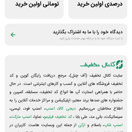
درصدی اولین خرید
تومانی اولین خرید
فروشگاه عطر حس
عطرافشان
دیدگاه خود را با ما به اشتراک بگذارید
با ثبت دیدگاه خود ما را در ارائه بهتر خدمات یاری کنید
سایت کانال تخفیف (آف چنل)، مرجع دریافت رایگان کوپن و کد
تخفیف فروشگاه های آنلاین و کسب و‌ کارهای اینترنتی است. در حال
حاضر با همراهی استارت آپ ها انواع کد تخفیف، مسابقه، کمپین و
جشنواره های صدها برند معتبر، اپلیکیشن و مراکز خدمات آنلاین را به
اطلاع مخاطبان می‌رسانیم.
دیجی کالا
،
اسنپ
، اسنپ فود، تپسی،
سینماتیکت، بانی مد، علی‌ بابا ،
کد تخفیف فیلیمو
، نماوا،
اسنپ مارکت
،
اسنپ شاپ
، باسلام و
ازکی
از جمله این وبسایت ‌هاست. کاربران در