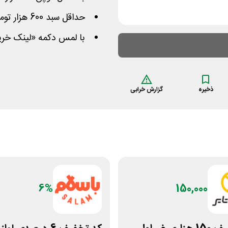
حداقل سبد 600 هزار تومان و برای تمامی افراد معتبر است
با لمس دکمه «لینک خر
ذخیره
گزارش خرابی
6%
150,000