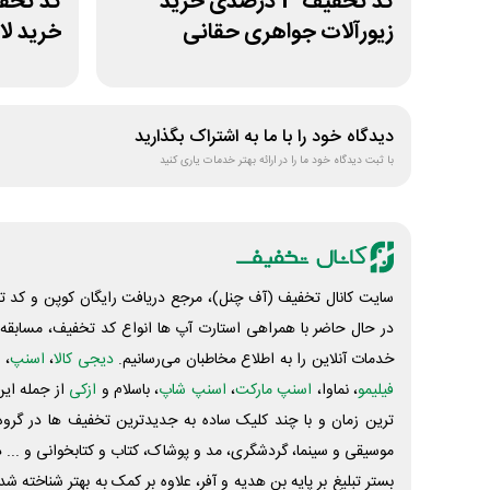
کد تخفیف 3 درصدی خرید
زیورآلات جواهری حقانی
خرید لا
دیدگاه خود را با ما به اشتراک بگذارید
با ثبت دیدگاه خود ما را در ارائه بهتر خدمات یاری کنید
سایت کانال تخفیف (آف چنل)، مرجع دریافت رایگان کوپن و کد تخ
در حال حاضر با همراهی استارت آپ ها انواع کد تخفیف، مسابقه، 
خدمات آنلاین را به اطلاع مخاطبان می‌رسانیم.
دیجی کالا
،
اسنپ
، 
فیلیمو
، نماوا،
اسنپ مارکت
،
اسنپ شاپ
، باسلام و
ازکی
از جمله این
ترین زمان و با چند کلیک ساده به جدیدترین تخفیف ها در گروه ت
موسیقی و سینما، گردشگری، مد و پوشاک، کتاب و کتابخوانی و ... 
بستر تبلیغ بر پایه بن هدیه و آفر، علاوه بر کمک به بهتر شناخته 