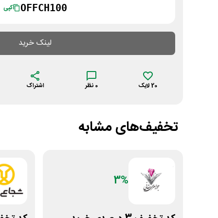
OFFCH100
کپی
لینک خرید
20
لایک
0
نظر
اشتراک
تخفیف‌های مشابه
3%