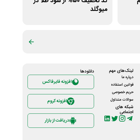
زم
کد تخفیف 50% از سود طلا در
میوگلد
لینک‌های مهم
دانلود‌ها
درباره ما
افزونه فایرفاکس
قوانین استفاده
حریم خصوصی
سوالات متداول
افزونه کروم
شبکه های
اجتماعی
دریافت از بازار