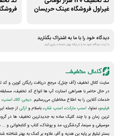
کد تخفیف 120 هزار تومانی
کد تخفی
غیراول فروشگاه عینک حریسان
فروشگاه
هوسپا
دیدگاه خود را با ما به اشتراک بگذارید
با ثبت دیدگاه خود ما را در ارائه بهتر خدمات یاری کنید
سایت کانال تخفیف (آف چنل)، مرجع دریافت رایگان کوپن و کد تخ
در حال حاضر با همراهی استارت آپ ها انواع کد تخفیف، مسابقه، 
خدمات آنلاین را به اطلاع مخاطبان می‌رسانیم.
دیجی کالا
،
اسنپ
، 
فیلیمو
، نماوا،
اسنپ مارکت
،
اسنپ شاپ
، باسلام و
ازکی
از جمله این
ترین زمان و با چند کلیک ساده به جدیدترین تخفیف ها در گروه ت
موسیقی و سینما، گردشگری، مد و پوشاک، کتاب و کتابخوانی و ... 
بستر تبلیغ بر پایه بن هدیه و آفر، علاوه بر کمک به بهتر شناخته 