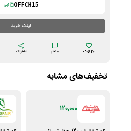
OFFCH15
کپی
لینک خرید
20
لایک
0
نظر
اشتراک
تخفیف‌های مشابه
120,000