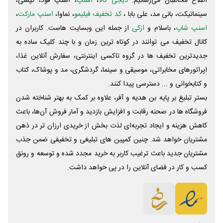
اطلاع مخاطبان می‌رسانیم.
دیجی کالا
،
اسنپ
، اسنپ فود، تپسی،
سینماتیکت، بانی مد، علی‌ بابا ،
کد تخفیف فیلیمو
، نماوا،
اسنپ مارکت
،
اسنپ شاپ
، باسلام و
ازکی
از جمله این وبسایت ‌هاست. کاربران در
کانال تخفیف می توانند در کوتاه ترین زمان و با چند کلیک ساده به
جدیدترین تخفیف ها در گروه تاکسی اینترنتی، سفارش آنلاین غذا،
اپراتورهای مخابراتی، موسیقی و سینما، گردشگری، مد و پوشاک، کتاب
و کتابخوانی و ... دسترسی پیدا کنند.
بستر تبلیغ بر پایه بن هدیه و آفر، علاوه بر کمک به بهتر شناخته شدن
فروشگاه ها در صحنه رقابت و افزایش بازدید و آمار فروش آن‌ها، باعث
کاهش هزینه و ایجاد تجربه‌ای لذت بخش از خریدی ارزان تر در ذهن
مشتریان خواهد شد. چنین کمپین های تبلیغی و تخفیفی ضمن جذب
مشتریان جدید باعث ترغیب کاربر به خرید مجدد شده و توسعه و رونق
کسب و کار در فضای آنلاین را در پی خواهد داشت.