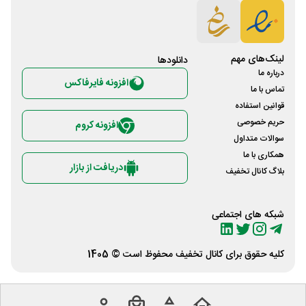
لینک‌های مهم
دانلود‌ها
درباره ما
افزونه فایرفاکس
تماس با ما
قوانین استفاده
حریم خصوصی
افزونه کروم
سوالات متداول
همکاری با ما
دریافت از بازار
بلاگ کانال تخفیف
شبکه های اجتماعی
کلیه حقوق برای
کانال تخفیف
محفوظ است © 1405