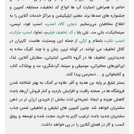
حاضر با همراهی استارت آپ ها انواع کد تخفیف، مسابقه، کمپین و
جشنواره های صدها برند معتبر، اپلیکیشن و مراکز خدمات آنلاین را به
اطلاع مخاطبان می‌رسانیم.
دیجی کالا
،
اسنپ
، اسنپ فود، تپسی،
سینماتیکت، بانی مد، علی‌ بابا ،
کد تخفیف فیلیمو
، نماوا،
اسنپ مارکت
،
اسنپ شاپ
، باسلام و
ازکی
از جمله این وبسایت ‌هاست. کاربران در
کانال تخفیف می توانند در کوتاه ترین زمان و با چند کلیک ساده به
جدیدترین تخفیف ها در گروه تاکسی اینترنتی، سفارش آنلاین غذا،
اپراتورهای مخابراتی، موسیقی و سینما، گردشگری، مد و پوشاک، کتاب
و کتابخوانی و ... دسترسی پیدا کنند.
بستر تبلیغ بر پایه بن هدیه و آفر، علاوه بر کمک به بهتر شناخته شدن
فروشگاه ها در صحنه رقابت و افزایش بازدید و آمار فروش آن‌ها، باعث
کاهش هزینه و ایجاد تجربه‌ای لذت بخش از خریدی ارزان تر در ذهن
مشتریان خواهد شد. چنین کمپین های تبلیغی و تخفیفی ضمن جذب
مشتریان جدید باعث ترغیب کاربر به خرید مجدد شده و توسعه و رونق
کسب و کار در فضای آنلاین را در پی خواهد داشت.