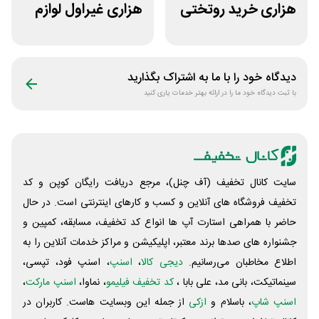
هزاری خرید روتختی
هزاری غیراول لوازم
و فرش چاپی حسن
ورزشی مرکزی
نیا
گلشهر
دیدگاه خود را با ما به اشتراک بگذارید
با ثبت دیدگاه خود ما را در ارائه بهتر خدمات یاری کنید
سایت کانال تخفیف (آف چنل)، مرجع دریافت رایگان کوپن و کد
تخفیف فروشگاه های آنلاین و کسب و‌ کارهای اینترنتی است. در حال
حاضر با همراهی استارت آپ ها انواع کد تخفیف، مسابقه، کمپین و
جشنواره های صدها برند معتبر، اپلیکیشن و مراکز خدمات آنلاین را به
اطلاع مخاطبان می‌رسانیم.
دیجی کالا
،
اسنپ
، اسنپ فود، تپسی،
سینماتیکت، بانی مد، علی‌ بابا ،
کد تخفیف فیلیمو
، نماوا،
اسنپ مارکت
،
اسنپ شاپ
، باسلام و
ازکی
از جمله این وبسایت ‌هاست. کاربران در