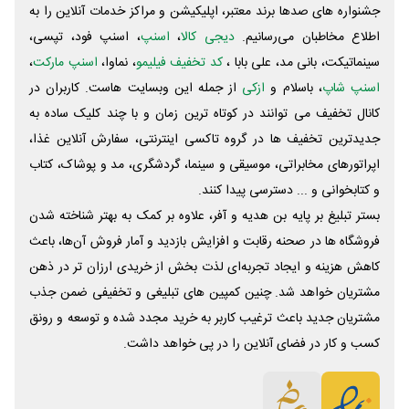
جشنواره های صدها برند معتبر، اپلیکیشن و مراکز خدمات آنلاین را به
اطلاع مخاطبان می‌رسانیم.
دیجی کالا
،
اسنپ
، اسنپ فود، تپسی،
سینماتیکت، بانی مد، علی‌ بابا ،
کد تخفیف فیلیمو
، نماوا،
اسنپ مارکت
،
اسنپ شاپ
، باسلام و
ازکی
از جمله این وبسایت ‌هاست. کاربران در
کانال تخفیف می توانند در کوتاه ترین زمان و با چند کلیک ساده به
جدیدترین تخفیف ها در گروه تاکسی اینترنتی، سفارش آنلاین غذا،
اپراتورهای مخابراتی، موسیقی و سینما، گردشگری، مد و پوشاک، کتاب
و کتابخوانی و ... دسترسی پیدا کنند.
بستر تبلیغ بر پایه بن هدیه و آفر، علاوه بر کمک به بهتر شناخته شدن
فروشگاه ها در صحنه رقابت و افزایش بازدید و آمار فروش آن‌ها، باعث
کاهش هزینه و ایجاد تجربه‌ای لذت بخش از خریدی ارزان تر در ذهن
مشتریان خواهد شد. چنین کمپین های تبلیغی و تخفیفی ضمن جذب
مشتریان جدید باعث ترغیب کاربر به خرید مجدد شده و توسعه و رونق
کسب و کار در فضای آنلاین را در پی خواهد داشت.