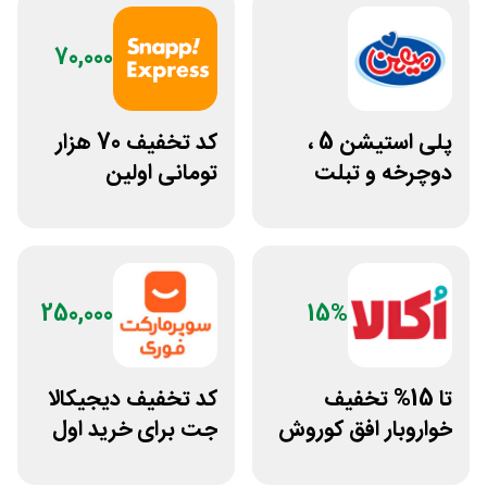
70,000
پلی استیشن 5 ،
کد تخفیف 70 هزار
دوچرخه و تبلت
تومانی اولین
جوایز بازی دنیای
سفارش از اسنپ
میرکس
اکسپرس
250,000
15%
تا 15% تخفیف
کد تخفیف دیجیکالا
خواروبار افق کوروش
جت برای خرید اول
و اکالا
مشتری جدید