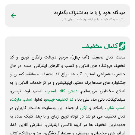
دیدگاه خود را با ما به اشتراک بگذارید
با ثبت دیدگاه خود ما را در ارائه بهتر خدمات یاری کنید
سایت کانال تخفیف (آف چنل)، مرجع دریافت رایگان کوپن و کد
تخفیف فروشگاه های آنلاین و کسب و‌ کارهای اینترنتی است. در حال
حاضر با همراهی استارت آپ ها انواع کد تخفیف، مسابقه، کمپین و
جشنواره های صدها برند معتبر، اپلیکیشن و مراکز خدمات آنلاین را به
اطلاع مخاطبان می‌رسانیم.
دیجی کالا
،
اسنپ
، اسنپ فود، تپسی،
سینماتیکت، بانی مد، علی‌ بابا ،
کد تخفیف فیلیمو
، نماوا،
اسنپ مارکت
،
اسنپ شاپ
، باسلام و
ازکی
از جمله این وبسایت ‌هاست. کاربران در
کانال تخفیف می توانند در کوتاه ترین زمان و با چند کلیک ساده به
جدیدترین تخفیف ها در گروه تاکسی اینترنتی، سفارش آنلاین غذا،
اپراتورهای مخابراتی، موسیقی و سینما، گردشگری، مد و پوشاک، کتاب