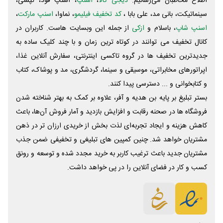
اطلاع مخاطبان می‌رسانیم.
دیجی کالا
،
اسنپ
، اسنپ فود، تپسی،
سینماتیکت، بانی مد، علی‌ بابا ،
کد تخفیف فیلیمو
، نماوا،
اسنپ مارکت
،
اسنپ شاپ
، باسلام و
ازکی
از جمله این وبسایت ‌هاست. کاربران در
کانال تخفیف می توانند در کوتاه ترین زمان و با چند کلیک ساده به
جدیدترین تخفیف ها در گروه تاکسی اینترنتی، سفارش آنلاین غذا،
اپراتورهای مخابراتی، موسیقی و سینما، گردشگری، مد و پوشاک، کتاب
و کتابخوانی و ... دسترسی پیدا کنند.
بستر تبلیغ بر پایه بن هدیه و آفر، علاوه بر کمک به بهتر شناخته شدن
فروشگاه ها در صحنه رقابت و افزایش بازدید و آمار فروش آن‌ها، باعث
کاهش هزینه و ایجاد تجربه‌ای لذت بخش از خریدی ارزان تر در ذهن
مشتریان خواهد شد. چنین کمپین های تبلیغی و تخفیفی ضمن جذب
مشتریان جدید باعث ترغیب کاربر به خرید مجدد شده و توسعه و رونق
کسب و کار در فضای آنلاین را در پی خواهد داشت.