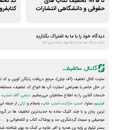
تا 25% تخفیف کتاب های
حقوقی و دانشگاهی انتشارات
کتابفرو
جنگل
دیدگاه خود را با ما به اشتراک بگذارید
با ثبت دیدگاه خود ما را در ارائه بهتر خدمات یاری کنید
سایت کانال تخفیف (آف چنل)، مرجع دریافت رایگان کوپن و کد تخ
در حال حاضر با همراهی استارت آپ ها انواع کد تخفیف، مسابقه، 
خدمات آنلاین را به اطلاع مخاطبان می‌رسانیم.
دیجی کالا
،
اسنپ
، 
فیلیمو
، نماوا،
اسنپ مارکت
،
اسنپ شاپ
، باسلام و
ازکی
از جمله این
ترین زمان و با چند کلیک ساده به جدیدترین تخفیف ها در گروه ت
موسیقی و سینما، گردشگری، مد و پوشاک، کتاب و کتابخوانی و ... 
بستر تبلیغ بر پایه بن هدیه و آفر، علاوه بر کمک به بهتر شناخته 