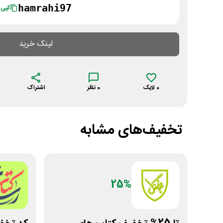
hamrahi97
کپی
لینک خرید
0
لایک
0
نظر
اشتراک
تخفیف‌های مشابه
25%