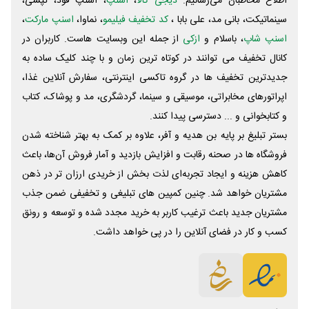
اطلاع مخاطبان می‌رسانیم.
دیجی کالا
،
اسنپ
، اسنپ فود، تپسی،
سینماتیکت، بانی مد، علی‌ بابا ،
کد تخفیف فیلیمو
، نماوا،
اسنپ مارکت
،
اسنپ شاپ
، باسلام و
ازکی
از جمله این وبسایت ‌هاست. کاربران در
کانال تخفیف می توانند در کوتاه ترین زمان و با چند کلیک ساده به
جدیدترین تخفیف ها در گروه تاکسی اینترنتی، سفارش آنلاین غذا،
اپراتورهای مخابراتی، موسیقی و سینما، گردشگری، مد و پوشاک، کتاب
و کتابخوانی و ... دسترسی پیدا کنند.
بستر تبلیغ بر پایه بن هدیه و آفر، علاوه بر کمک به بهتر شناخته شدن
فروشگاه ها در صحنه رقابت و افزایش بازدید و آمار فروش آن‌ها، باعث
کاهش هزینه و ایجاد تجربه‌ای لذت بخش از خریدی ارزان تر در ذهن
مشتریان خواهد شد. چنین کمپین های تبلیغی و تخفیفی ضمن جذب
مشتریان جدید باعث ترغیب کاربر به خرید مجدد شده و توسعه و رونق
کسب و کار در فضای آنلاین را در پی خواهد داشت.