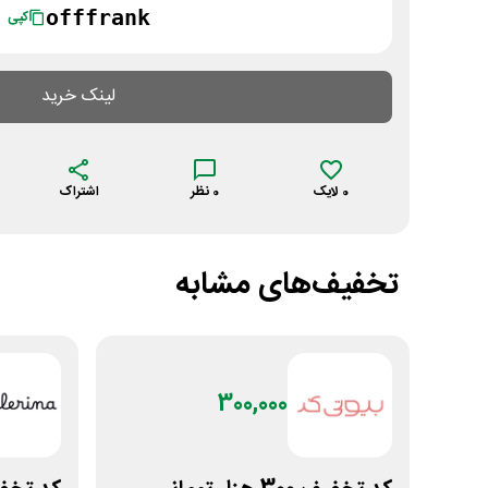
offfrank
کپی
لینک خرید
0
لایک
0
نظر
اشتراک
تخفیف‌های مشابه
300,000