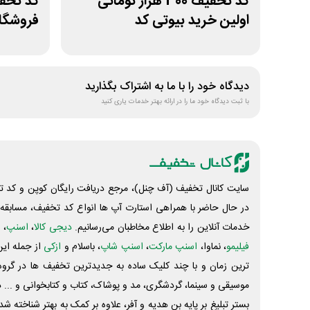
کد تخفیف 300 هزار تومانی
اولین خرید بیوتی کد
فروشگا
سلرینا
دیدگاه خود را با ما به اشتراک بگذارید
با ثبت دیدگاه خود ما را در ارائه بهتر خدمات یاری کنید
سایت کانال تخفیف (آف چنل)، مرجع دریافت رایگان کوپن و کد تخ
در حال حاضر با همراهی استارت آپ ها انواع کد تخفیف، مسابقه، 
خدمات آنلاین را به اطلاع مخاطبان می‌رسانیم.
دیجی کالا
،
اسنپ
، 
فیلیمو
، نماوا،
اسنپ مارکت
،
اسنپ شاپ
، باسلام و
ازکی
از جمله این
ترین زمان و با چند کلیک ساده به جدیدترین تخفیف ها در گروه ت
موسیقی و سینما، گردشگری، مد و پوشاک، کتاب و کتابخوانی و ... 
بستر تبلیغ بر پایه بن هدیه و آفر، علاوه بر کمک به بهتر شناخته 