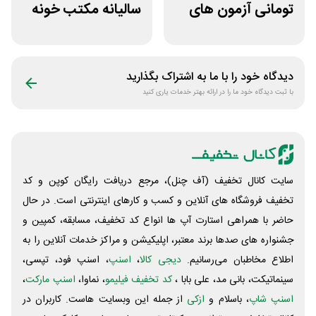
تومانی آزمون های
سالیانه مکتب خونه
قلم چی
دیدگاه خود را با ما به اشتراک بگذارید
با ثبت دیدگاه خود ما را در ارائه بهتر خدمات یاری کنید
سایت کانال تخفیف (آف چنل)، مرجع دریافت رایگان کوپن و کد
تخفیف فروشگاه های آنلاین و کسب و‌ کارهای اینترنتی است. در حال
حاضر با همراهی استارت آپ ها انواع کد تخفیف، مسابقه، کمپین و
جشنواره های صدها برند معتبر، اپلیکیشن و مراکز خدمات آنلاین را به
اطلاع مخاطبان می‌رسانیم.
دیجی کالا
،
اسنپ
، اسنپ فود، تپسی،
سینماتیکت، بانی مد، علی‌ بابا ،
کد تخفیف فیلیمو
، نماوا،
اسنپ مارکت
،
اسنپ شاپ
، باسلام و
ازکی
از جمله این وبسایت ‌هاست. کاربران در