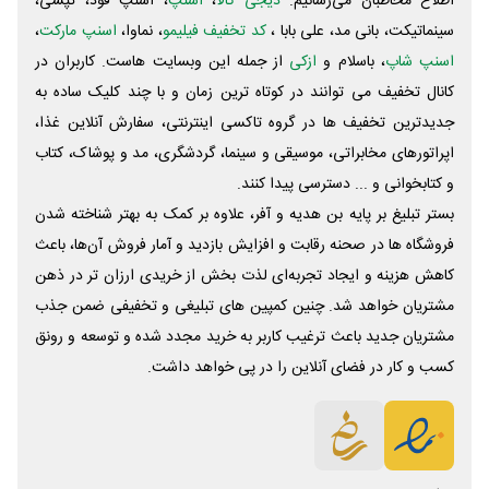
اطلاع مخاطبان می‌رسانیم.
دیجی کالا
،
اسنپ
، اسنپ فود، تپسی،
سینماتیکت، بانی مد، علی‌ بابا ،
کد تخفیف فیلیمو
، نماوا،
اسنپ مارکت
،
اسنپ شاپ
، باسلام و
ازکی
از جمله این وبسایت ‌هاست. کاربران در
کانال تخفیف می توانند در کوتاه ترین زمان و با چند کلیک ساده به
جدیدترین تخفیف ها در گروه تاکسی اینترنتی، سفارش آنلاین غذا،
اپراتورهای مخابراتی، موسیقی و سینما، گردشگری، مد و پوشاک، کتاب
و کتابخوانی و ... دسترسی پیدا کنند.
بستر تبلیغ بر پایه بن هدیه و آفر، علاوه بر کمک به بهتر شناخته شدن
فروشگاه ها در صحنه رقابت و افزایش بازدید و آمار فروش آن‌ها، باعث
کاهش هزینه و ایجاد تجربه‌ای لذت بخش از خریدی ارزان تر در ذهن
مشتریان خواهد شد. چنین کمپین های تبلیغی و تخفیفی ضمن جذب
مشتریان جدید باعث ترغیب کاربر به خرید مجدد شده و توسعه و رونق
کسب و کار در فضای آنلاین را در پی خواهد داشت.