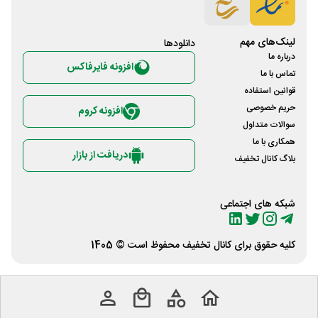
لینک‌های مهم
دانلود‌ها
درباره ما
افزونه فایرفاکس
تماس با ما
قوانین استفاده
حریم خصوصی
افزونه کروم
سوالات متداول
همکاری با ما
دریافت از بازار
بلاگ کانال تخفیف
شبکه های اجتماعی
کلیه حقوق برای
کانال تخفیف
محفوظ است © 1405