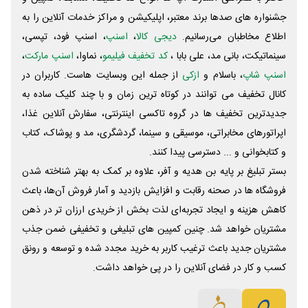
جشنواره های صدها برند معتبر، اپلیکیشن و مراکز خدمات آنلاین را به
اطلاع مخاطبان می‌رسانیم.
دیجی کالا
،
اسنپ
، اسنپ فود، تپسی،
سینماتیکت، بانی مد، علی‌ بابا ،
کد تخفیف فیلیمو
، نماوا،
اسنپ مارکت
،
اسنپ شاپ
، باسلام و
ازکی
از جمله این وبسایت ‌هاست. کاربران در
کانال تخفیف می توانند در کوتاه ترین زمان و با چند کلیک ساده به
جدیدترین تخفیف ها در گروه تاکسی اینترنتی، سفارش آنلاین غذا،
اپراتورهای مخابراتی، موسیقی و سینما، گردشگری، مد و پوشاک، کتاب
و کتابخوانی و ... دسترسی پیدا کنند.
بستر تبلیغ بر پایه بن هدیه و آفر، علاوه بر کمک به بهتر شناخته شدن
فروشگاه ها در صحنه رقابت و افزایش بازدید و آمار فروش آن‌ها، باعث
کاهش هزینه و ایجاد تجربه‌ای لذت بخش از خریدی ارزان تر در ذهن
مشتریان خواهد شد. چنین کمپین های تبلیغی و تخفیفی ضمن جذب
مشتریان جدید باعث ترغیب کاربر به خرید مجدد شده و توسعه و رونق
کسب و کار در فضای آنلاین را در پی خواهد داشت.