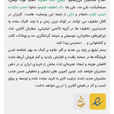
اطلاع مخاطبان می‌رسانیم.
دیجی کالا
،
اسنپ
، اسنپ فود، تپسی،
سینماتیکت، بانی مد، علی‌ بابا ،
کد تخفیف فیلیمو
، نماوا،
اسنپ مارکت
،
اسنپ شاپ
، باسلام و
ازکی
از جمله این وبسایت ‌هاست. کاربران در
کانال تخفیف می توانند در کوتاه ترین زمان و با چند کلیک ساده به
جدیدترین تخفیف ها در گروه تاکسی اینترنتی، سفارش آنلاین غذا،
اپراتورهای مخابراتی، موسیقی و سینما، گردشگری، مد و پوشاک، کتاب
و کتابخوانی و ... دسترسی پیدا کنند.
بستر تبلیغ بر پایه بن هدیه و آفر، علاوه بر کمک به بهتر شناخته شدن
فروشگاه ها در صحنه رقابت و افزایش بازدید و آمار فروش آن‌ها، باعث
کاهش هزینه و ایجاد تجربه‌ای لذت بخش از خریدی ارزان تر در ذهن
مشتریان خواهد شد. چنین کمپین های تبلیغی و تخفیفی ضمن جذب
مشتریان جدید باعث ترغیب کاربر به خرید مجدد شده و توسعه و رونق
کسب و کار در فضای آنلاین را در پی خواهد داشت.