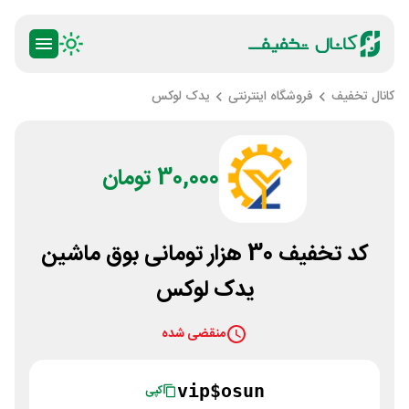
کانال تخفیف
فروشگاه اینترنتی
یدک لوکس
30,000 تومان
کد تخفیف 30 هزار تومانی بوق ماشین
یدک لوکس
منقضی شده
vip$osun
کپی