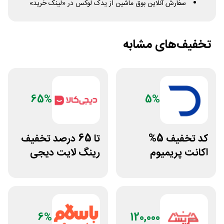
سفارش آنلاین بوق ماشین از یدک لوکس در «لینک خرید»
تخفیف‌های مشابه
65%
5%
کد تخفیف 5%
تا 65 درصد تخفیف
اکانت پریمیوم
رینگ لایت دیجی
هوش مصنوعی از
کالا
دیجیتال رو
6%
120,000