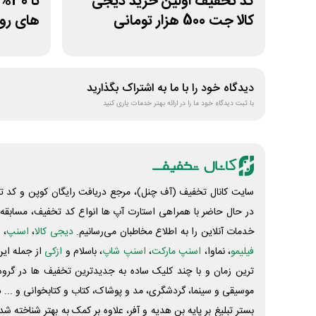
کد تخفیف اولین خرید دیجی
تا
کالا جت 500 هزار تومانی
های رو
دیدگاه خود را با ما به اشتراک بگذارید
با ثبت دیدگاه خود ما را در ارائه بهتر خدمات یاری کنید
سایت کانال تخفیف (آف چنل)، مرجع دریافت رایگان کوپن و کد تخ
در حال حاضر با همراهی استارت آپ ها انواع کد تخفیف، مسابقه، 
خدمات آنلاین را به اطلاع مخاطبان می‌رسانیم.
دیجی کالا
،
اسنپ
، 
فیلیمو
، نماوا،
اسنپ مارکت
،
اسنپ شاپ
، باسلام و
ازکی
از جمله این
ترین زمان و با چند کلیک ساده به جدیدترین تخفیف ها در گروه ت
موسیقی و سینما، گردشگری، مد و پوشاک، کتاب و کتابخوانی و ... 
بستر تبلیغ بر پایه بن هدیه و آفر، علاوه بر کمک به بهتر شناخته 