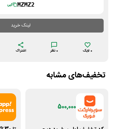
MZMZ2
کپی
لینک خرید
0
لایک
0
نظر
اشتراک
تخفیف‌های مشابه
500,000