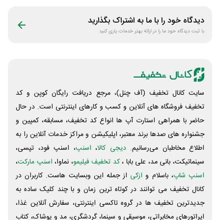
دیدگاه خود را با ما به اشتراک بگذارید
با ثبت دیدگاه خود ما را در ارائه بهتر خدمات یاری کنید
سایت کانال تخفیف (آف چنل)، مرجع دریافت رایگان کوپن و کد
تخفیف فروشگاه های آنلاین و کسب و‌ کارهای اینترنتی است. در حال
حاضر با همراهی استارت آپ ها انواع کد تخفیف، مسابقه، کمپین و
جشنواره های صدها برند معتبر، اپلیکیشن و مراکز خدمات آنلاین را به
اطلاع مخاطبان می‌رسانیم.
دیجی کالا
،
اسنپ
، اسنپ فود، تپسی،
سینماتیکت، بانی مد، علی‌ بابا ،
کد تخفیف فیلیمو
، نماوا،
اسنپ مارکت
،
اسنپ شاپ
، باسلام و
ازکی
از جمله این وبسایت ‌هاست. کاربران در
کانال تخفیف می توانند در کوتاه ترین زمان و با چند کلیک ساده به
جدیدترین تخفیف ها در گروه تاکسی اینترنتی، سفارش آنلاین غذا،
اپراتورهای مخابراتی، موسیقی و سینما، گردشگری، مد و پوشاک، کتاب