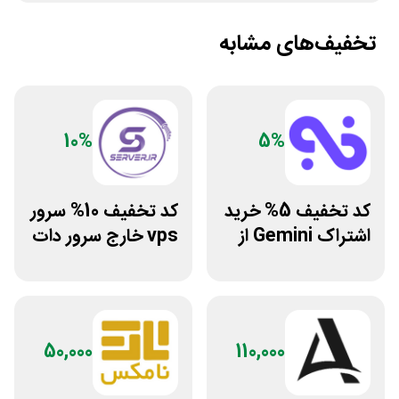
تخفیف‌های مشابه
10%
5%
کد تخفیف 5% خرید
کد تخفیف 10% سرور
اشتراک Gemini از
vps خارج سرور دات
فراسیب
ای ار
50,000
110,000