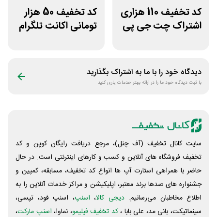
کد تخفیف 110 هزاری
کد تخفیف 50 هزار
اشتراک چت جی پی
تومانی اکانت تلگرام
تی اکانت لایسنس
پریمیوم نامکس
دیدگاه خود را با ما به اشتراک بگذارید
با ثبت دیدگاه خود ما را در ارائه بهتر خدمات یاری کنید
سایت کانال تخفیف (آف چنل)، مرجع دریافت رایگان کوپن و کد
تخفیف فروشگاه های آنلاین و کسب و‌ کارهای اینترنتی است. در حال
حاضر با همراهی استارت آپ ها انواع کد تخفیف، مسابقه، کمپین و
جشنواره های صدها برند معتبر، اپلیکیشن و مراکز خدمات آنلاین را به
اطلاع مخاطبان می‌رسانیم.
دیجی کالا
،
اسنپ
، اسنپ فود، تپسی،
سینماتیکت، بانی مد، علی‌ بابا ،
کد تخفیف فیلیمو
، نماوا،
اسنپ مارکت
،