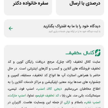
درصدی با ارسال
سفره خانواده دکتر
رایگان مفیدطب
کرمانی
دیدگاه خود را با ما به اشتراک بگذارید
با ثبت دیدگاه خود ما را در ارائه بهتر خدمات یاری کنید
سایت کانال تخفیف (آف چنل)، مرجع دریافت رایگان کوپن و کد
تخفیف فروشگاه های آنلاین و کسب و‌ کارهای اینترنتی است. در حال
حاضر با همراهی استارت آپ ها انواع کد تخفیف، مسابقه، کمپین و
جشنواره های صدها برند معتبر، اپلیکیشن و مراکز خدمات آنلاین را به
اطلاع مخاطبان می‌رسانیم.
دیجی کالا
،
اسنپ
، اسنپ فود، تپسی،
سینماتیکت، بانی مد، علی‌ بابا ،
کد تخفیف فیلیمو
، نماوا،
اسنپ مارکت
،
اسنپ شاپ
، باسلام و
ازکی
از جمله این وبسایت ‌هاست. کاربران در