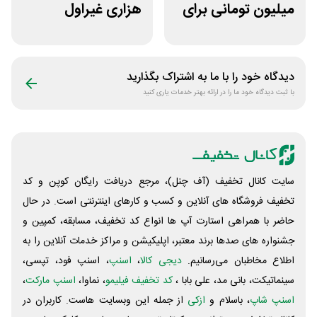
میلیون تومانی برای
هزاری غیراول
همه محصولات
فروشگاه اکشن
ژانومه
فیگور بگو سیب
دیدگاه خود را با ما به اشتراک بگذارید
با ثبت دیدگاه خود ما را در ارائه بهتر خدمات یاری کنید
سایت کانال تخفیف (آف چنل)، مرجع دریافت رایگان کوپن و کد
تخفیف فروشگاه های آنلاین و کسب و‌ کارهای اینترنتی است. در حال
حاضر با همراهی استارت آپ ها انواع کد تخفیف، مسابقه، کمپین و
جشنواره های صدها برند معتبر، اپلیکیشن و مراکز خدمات آنلاین را به
اطلاع مخاطبان می‌رسانیم.
دیجی کالا
،
اسنپ
، اسنپ فود، تپسی،
سینماتیکت، بانی مد، علی‌ بابا ،
کد تخفیف فیلیمو
، نماوا،
اسنپ مارکت
،
اسنپ شاپ
، باسلام و
ازکی
از جمله این وبسایت ‌هاست. کاربران در