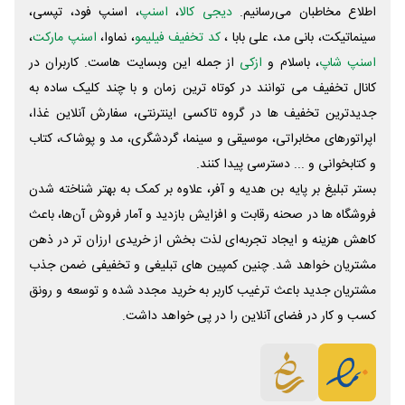
اطلاع مخاطبان می‌رسانیم.
دیجی کالا
،
اسنپ
، اسنپ فود، تپسی،
سینماتیکت، بانی مد، علی‌ بابا ،
کد تخفیف فیلیمو
، نماوا،
اسنپ مارکت
،
اسنپ شاپ
، باسلام و
ازکی
از جمله این وبسایت ‌هاست. کاربران در
کانال تخفیف می توانند در کوتاه ترین زمان و با چند کلیک ساده به
جدیدترین تخفیف ها در گروه تاکسی اینترنتی، سفارش آنلاین غذا،
اپراتورهای مخابراتی، موسیقی و سینما، گردشگری، مد و پوشاک، کتاب
و کتابخوانی و ... دسترسی پیدا کنند.
بستر تبلیغ بر پایه بن هدیه و آفر، علاوه بر کمک به بهتر شناخته شدن
فروشگاه ها در صحنه رقابت و افزایش بازدید و آمار فروش آن‌ها، باعث
کاهش هزینه و ایجاد تجربه‌ای لذت بخش از خریدی ارزان تر در ذهن
مشتریان خواهد شد. چنین کمپین های تبلیغی و تخفیفی ضمن جذب
مشتریان جدید باعث ترغیب کاربر به خرید مجدد شده و توسعه و رونق
کسب و کار در فضای آنلاین را در پی خواهد داشت.