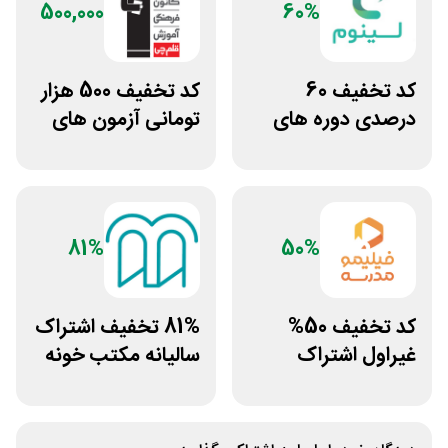
500,000
60%
کد تخفیف 60
کد تخفیف 500 هزار
درصدی دوره های
تومانی آزمون های
علوم پزشکی لینوم
قلم چی
81%
50%
کد تخفیف 50%
81% تخفیف اشتراک
غیراول اشتراک
سالیانه مکتب خونه
برنامه فیلیمو مدرسه