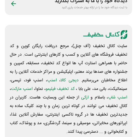
دیدگاه خود را با ما به اشتراک بگذارید
با ثبت دیدگاه خود ما را در ارائه بهتر خدمات یاری کنید
سایت کانال تخفیف (آف چنل)، مرجع دریافت رایگان کوپن و کد
تخفیف فروشگاه های آنلاین و کسب و‌ کارهای اینترنتی است. در حال
حاضر با همراهی استارت آپ ها انواع کد تخفیف، مسابقه، کمپین و
جشنواره های صدها برند معتبر، اپلیکیشن و مراکز خدمات آنلاین را به
اطلاع مخاطبان می‌رسانیم.
دیجی کالا
،
اسنپ
، اسنپ فود، تپسی،
سینماتیکت، بانی مد، علی‌ بابا ،
کد تخفیف فیلیمو
، نماوا،
اسنپ مارکت
،
اسنپ شاپ
، باسلام و
ازکی
از جمله این وبسایت ‌هاست. کاربران در
کانال تخفیف می توانند در کوتاه ترین زمان و با چند کلیک ساده به
جدیدترین تخفیف ها در گروه تاکسی اینترنتی، سفارش آنلاین غذا،
اپراتورهای مخابراتی، موسیقی و سینما، گردشگری، مد و پوشاک، کتاب
و کتابخوانی و ... دسترسی پیدا کنند.