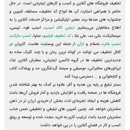
تخفیف فروشگاه های آنلاین و کسب و‌ کارهای اینترنتی است. در حال
حاضر با همراهی استارت آپ ها انواع کد تخفیف، مسابقه، کمپین و
جشنواره های صدها برند معتبر، اپلیکیشن و مراکز خدمات آنلاین را به
اطلاع مخاطبان می‌رسانیم.
دیجی کالا
،
اسنپ
، اسنپ فود، تپسی،
سینماتیکت، بانی مد، علی‌ بابا ،
کد تخفیف فیلیمو
، نماوا،
اسنپ مارکت
،
اسنپ شاپ
، باسلام و
ازکی
از جمله این وبسایت ‌هاست. کاربران در
کانال تخفیف می توانند در کوتاه ترین زمان و با چند کلیک ساده به
جدیدترین تخفیف ها در گروه تاکسی اینترنتی، سفارش آنلاین غذا،
اپراتورهای مخابراتی، موسیقی و سینما، گردشگری، مد و پوشاک، کتاب
و کتابخوانی و ... دسترسی پیدا کنند.
بستر تبلیغ بر پایه بن هدیه و آفر، علاوه بر کمک به بهتر شناخته شدن
فروشگاه ها در صحنه رقابت و افزایش بازدید و آمار فروش آن‌ها، باعث
کاهش هزینه و ایجاد تجربه‌ای لذت بخش از خریدی ارزان تر در ذهن
مشتریان خواهد شد. چنین کمپین های تبلیغی و تخفیفی ضمن جذب
مشتریان جدید باعث ترغیب کاربر به خرید مجدد شده و توسعه و رونق
کسب و کار در فضای آنلاین را در پی خواهد داشت.