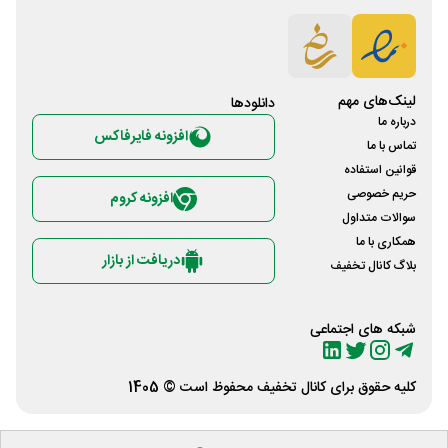
لینک‌های مهم
دانلود‌ها
درباره ما
افزونه فایرفاکس
تماس با ما
قوانین استفاده
حریم خصوصی
افزونه کروم
سوالات متداول
همکاری با ما
دریافت از بازار
بلاگ کانال تخفیف
شبکه های اجتماعی
کلیه حقوق برای
کانال تخفیف
محفوظ است © 1405