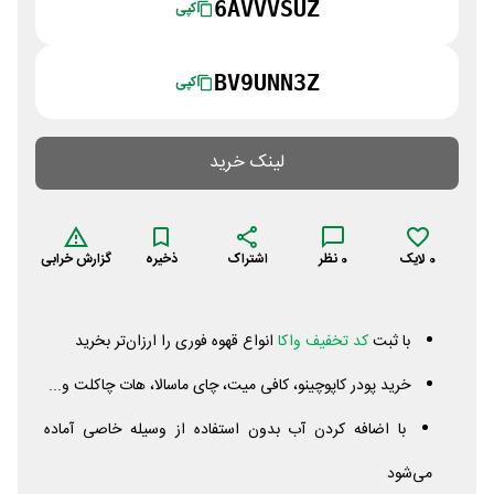
6AVVVSUZ
کپی
BV9UNN3Z
کپی
لینک خرید
0
لایک
0
نظر
اشتراک
ذخیره
گزارش خرابی
با ثبت
کد تخفیف واکا
انواع قهوه فوری را ارزان‌تر بخرید
خرید پودر کاپوچینو، کافی میت، چای ماسالا، هات چاکلت و...
با اضافه کردن آب بدون استفاده از وسیله خاصی آماده
می‌شود