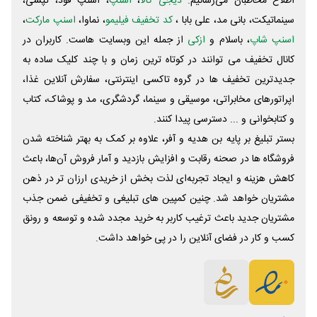
اطلاع مخاطبان می‌رسانیم.
دیجی کالا
،
اسنپ
، اسنپ فود، تپسی،
سینماتیکت، بانی مد، علی‌ بابا ،
کد تخفیف فیلیمو
، نماوا،
اسنپ مارکت
،
اسنپ شاپ
، باسلام و
ازکی
از جمله این وبسایت ‌هاست. کاربران در
کانال تخفیف می توانند در کوتاه ترین زمان و با چند کلیک ساده به
جدیدترین تخفیف ها در گروه تاکسی اینترنتی، سفارش آنلاین غذا،
اپراتورهای مخابراتی، موسیقی و سینما، گردشگری، مد و پوشاک، کتاب
و کتابخوانی و ... دسترسی پیدا کنند.
بستر تبلیغ بر پایه بن هدیه و آفر، علاوه بر کمک به بهتر شناخته شدن
فروشگاه ها در صحنه رقابت و افزایش بازدید و آمار فروش آن‌ها، باعث
کاهش هزینه و ایجاد تجربه‌ای لذت بخش از خریدی ارزان تر در ذهن
مشتریان خواهد شد. چنین کمپین های تبلیغی و تخفیفی ضمن جذب
مشتریان جدید باعث ترغیب کاربر به خرید مجدد شده و توسعه و رونق
کسب و کار در فضای آنلاین را در پی خواهد داشت.