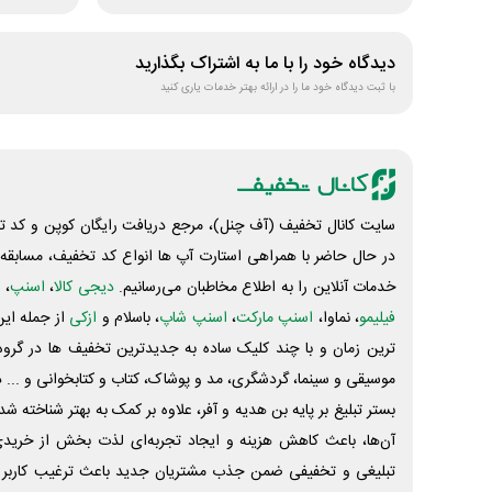
دیدگاه خود را با ما به اشتراک بگذارید
با ثبت دیدگاه خود ما را در ارائه بهتر خدمات یاری کنید
سایت کانال تخفیف (آف چنل)، مرجع دریافت رایگان کوپن و کد تخ
در حال حاضر با همراهی استارت آپ ها انواع کد تخفیف، مسابقه، 
خدمات آنلاین را به اطلاع مخاطبان می‌رسانیم.
دیجی کالا
،
اسنپ
، 
فیلیمو
، نماوا،
اسنپ مارکت
،
اسنپ شاپ
، باسلام و
ازکی
از جمله این
ترین زمان و با چند کلیک ساده به جدیدترین تخفیف ها در گروه ت
موسیقی و سینما، گردشگری، مد و پوشاک، کتاب و کتابخوانی و ... 
بستر تبلیغ بر پایه بن هدیه و آفر، علاوه بر کمک به بهتر شناخته 
آن‌ها، باعث کاهش هزینه و ایجاد تجربه‌ای لذت بخش از خرید
تبلیغی و تخفیفی ضمن جذب مشتریان جدید باعث ترغیب کاربر 