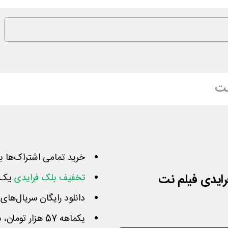
نت
خرید تمامی اشتراک‌ها ب
تخفیف بلک فرایدی
یک‌م
دانلود رایگان سریال‌های
یکماهه 57 هزار تومان، سه ماهه 171، ششماهه 342 و یکساله 684