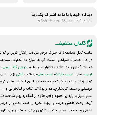
دیدگاه خود را با ما به اشتراک بگذارید
با ثبت دیدگاه خود ما را در ارائه بهتر خدمات یاری کنید
سایت کانال تخفیف (آف چنل)، مرجع دریافت رایگان کوپن و کد تخ
در حال حاضر با همراهی استارت آپ ها انواع کد تخفیف، مسابقه، 
خدمات آنلاین را به اطلاع مخاطبان می‌رسانیم.
دیجی کالا
،
اسنپ
، 
فیلیمو
، نماوا،
اسنپ مارکت
،
اسنپ شاپ
، باسلام و
ازکی
از جمله این
ترین زمان و با چند کلیک ساده به جدیدترین تخفیف ها در گروه ت
موسیقی و سینما، گردشگری، مد و پوشاک، کتاب و کتابخوانی و ... 
بستر تبلیغ بر پایه بن هدیه و آفر، علاوه بر کمک به بهتر شناخته 
آن‌ها، باعث کاهش هزینه و ایجاد تجربه‌ای لذت بخش از خرید
تبلیغی و تخفیفی ضمن جذب مشتریان جدید باعث ترغیب کاربر 