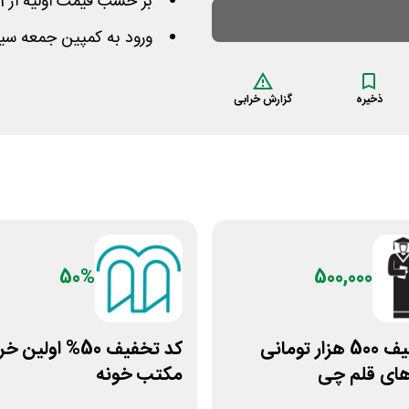
بر حسب قیمت اولیه از 1 الی 5 میلیون تومان کاهش داشته
ورود به کمپین جمعه سیا
ذخیره
گزارش خرابی
50%
500,000
کد تخفیف 500 هزار تومانی
کد تخفیف 50% اولین 
های قلم چی
مکتب خونه