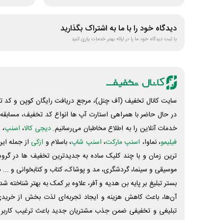
دیدگاه خود را با ما به اشتراک بگذارید
با ثبت دیدگاه خود ما را در ارائه بهتر خدمات یاری کنید
سایت کانال تخفیف (آف چنل)، مرجع دریافت رایگان کوپن و کد تخ
در حال حاضر با همراهی استارت آپ ها انواع کد تخفیف، مسابقه، 
خدمات آنلاین را به اطلاع مخاطبان می‌رسانیم.
دیجی کالا
،
اسنپ
، 
فیلیمو
، نماوا،
اسنپ مارکت
،
اسنپ شاپ
، باسلام و
ازکی
از جمله این
ترین زمان و با چند کلیک ساده به جدیدترین تخفیف ها در گروه ت
موسیقی و سینما، گردشگری، مد و پوشاک، کتاب و کتابخوانی و ... 
بستر تبلیغ بر پایه بن هدیه و آفر، علاوه بر کمک به بهتر شناخته 
آن‌ها، باعث کاهش هزینه و ایجاد تجربه‌ای لذت بخش از خرید
تبلیغی و تخفیفی ضمن جذب مشتریان جدید باعث ترغیب کاربر 