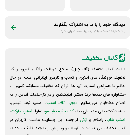
لباس تولیدیتو
پوشاک ریبون
دیدگاه خود را با ما به اشتراک بگذارید
با ثبت دیدگاه خود ما را در ارائه بهتر خدمات یاری کنید
سایت کانال تخفیف (آف چنل)، مرجع دریافت رایگان کوپن و کد
تخفیف فروشگاه های آنلاین و کسب و‌ کارهای اینترنتی است. در حال
حاضر با همراهی استارت آپ ها انواع کد تخفیف، مسابقه، کمپین و
جشنواره های صدها برند معتبر، اپلیکیشن و مراکز خدمات آنلاین را به
اطلاع مخاطبان می‌رسانیم.
دیجی کالا
،
اسنپ
، اسنپ فود، تپسی،
سینماتیکت، بانی مد، علی‌ بابا ،
کد تخفیف فیلیمو
، نماوا،
اسنپ مارکت
،
اسنپ شاپ
، باسلام و
ازکی
از جمله این وبسایت ‌هاست. کاربران در
کانال تخفیف می توانند در کوتاه ترین زمان و با چند کلیک ساده به