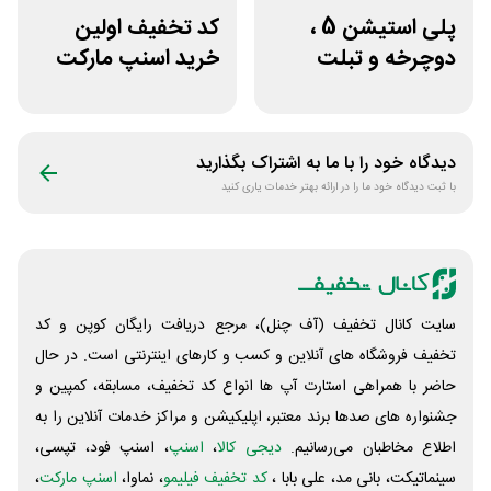
پلی استیشن 5 ،
کد تخفیف اولین
دوچرخه و تبلت
خرید اسنپ مارکت
جوایز بازی دنیای
70 هزار تومانی
میرکس
دیدگاه خود را با ما به اشتراک بگذارید
با ثبت دیدگاه خود ما را در ارائه بهتر خدمات یاری کنید
سایت کانال تخفیف (آف چنل)، مرجع دریافت رایگان کوپن و کد
تخفیف فروشگاه های آنلاین و کسب و‌ کارهای اینترنتی است. در حال
حاضر با همراهی استارت آپ ها انواع کد تخفیف، مسابقه، کمپین و
جشنواره های صدها برند معتبر، اپلیکیشن و مراکز خدمات آنلاین را به
اطلاع مخاطبان می‌رسانیم.
دیجی کالا
،
اسنپ
، اسنپ فود، تپسی،
سینماتیکت، بانی مد، علی‌ بابا ،
کد تخفیف فیلیمو
، نماوا،
اسنپ مارکت
،