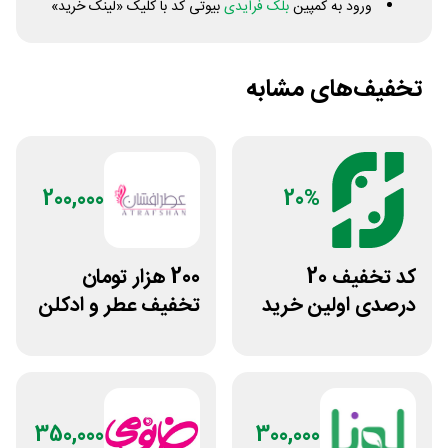
ورود به کمپین
بلک فرایدی
بیوتی کد با کلیک «لینک خرید»
تخفیف‌های مشابه
200,000
20%
کد تخفیف 20
200 هزار تومان
درصدی اولین خرید
تخفیف عطر و ادکلن
فروشگاه عطر حس
در سایت عطر افشان
350,000
300,000