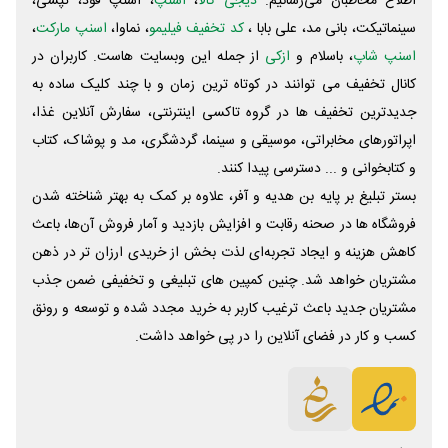
اطلاع مخاطبان می‌رسانیم.
دیجی کالا
،
اسنپ
، اسنپ فود، تپسی،
سینماتیکت، بانی مد، علی‌ بابا ،
کد تخفیف فیلیمو
، نماوا،
اسنپ مارکت
،
اسنپ شاپ
، باسلام و
ازکی
از جمله این وبسایت ‌هاست. کاربران در
کانال تخفیف می توانند در کوتاه ترین زمان و با چند کلیک ساده به
جدیدترین تخفیف ها در گروه تاکسی اینترنتی، سفارش آنلاین غذا،
اپراتورهای مخابراتی، موسیقی و سینما، گردشگری، مد و پوشاک، کتاب
و کتابخوانی و ... دسترسی پیدا کنند.
بستر تبلیغ بر پایه بن هدیه و آفر، علاوه بر کمک به بهتر شناخته شدن
فروشگاه ها در صحنه رقابت و افزایش بازدید و آمار فروش آن‌ها، باعث
کاهش هزینه و ایجاد تجربه‌ای لذت بخش از خریدی ارزان تر در ذهن
مشتریان خواهد شد. چنین کمپین های تبلیغی و تخفیفی ضمن جذب
مشتریان جدید باعث ترغیب کاربر به خرید مجدد شده و توسعه و رونق
کسب و کار در فضای آنلاین را در پی خواهد داشت.