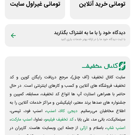
تومانی خرید آنلاین
تومانی غیراول سایت
چای مای گیلا
خوابیست
دیدگاه خود را با ما به اشتراک بگذارید
با ثبت دیدگاه خود ما را در ارائه بهتر خدمات یاری کنید
سایت کانال تخفیف (آف چنل)، مرجع دریافت رایگان کوپن و کد
تخفیف فروشگاه های آنلاین و کسب و‌ کارهای اینترنتی است. در حال
حاضر با همراهی استارت آپ ها انواع کد تخفیف، مسابقه، کمپین و
جشنواره های صدها برند معتبر، اپلیکیشن و مراکز خدمات آنلاین را به
اطلاع مخاطبان می‌رسانیم.
دیجی کالا
،
اسنپ
، اسنپ فود، تپسی،
سینماتیکت، بانی مد، علی‌ بابا ،
کد تخفیف فیلیمو
، نماوا،
اسنپ مارکت
،
اسنپ شاپ
، باسلام و
ازکی
از جمله این وبسایت ‌هاست. کاربران در