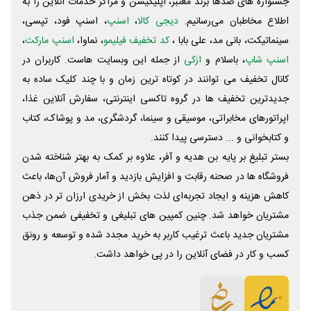
جشنواره های صدها برند معتبر، اپلیکیشن و مراکز خدمات آنلاین را به
اطلاع مخاطبان می‌رسانیم.
دیجی کالا
،
اسنپ
، اسنپ فود، تپسی،
سینماتیکت، بانی مد، علی‌ بابا ،
کد تخفیف فیلیمو
، نماوا،
اسنپ مارکت
،
اسنپ شاپ
، باسلام و
ازکی
از جمله این وبسایت ‌هاست. کاربران در
کانال تخفیف می توانند در کوتاه ترین زمان و با چند کلیک ساده به
جدیدترین تخفیف ها در گروه تاکسی اینترنتی، سفارش آنلاین غذا،
اپراتورهای مخابراتی، موسیقی و سینما، گردشگری، مد و پوشاک، کتاب
و کتابخوانی و ... دسترسی پیدا کنند.
بستر تبلیغ بر پایه بن هدیه و آفر، علاوه بر کمک به بهتر شناخته شدن
فروشگاه ها در صحنه رقابت و افزایش بازدید و آمار فروش آن‌ها، باعث
کاهش هزینه و ایجاد تجربه‌ای لذت بخش از خریدی ارزان تر در ذهن
مشتریان خواهد شد. چنین کمپین های تبلیغی و تخفیفی ضمن جذب
مشتریان جدید باعث ترغیب کاربر به خرید مجدد شده و توسعه و رونق
کسب و کار در فضای آنلاین را در پی خواهد داشت.