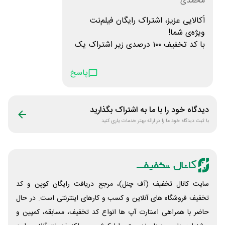
محمدی
اُکالایی عزیز، اشتراک رایگان فیلم‌نت
ویژه‌ی شما!
با کد تخفیف ۱۰۰ درصدی زیر اشتراک یک
ماهه‌ی رایگان فیلم‌نت رو فعال کن.
کد: oka-o30t8r
پاسخ
مهلت استفاده تا ۵ آذر
لینک راهنمای استفاده از کد
okala.ir/kjd
دیدگاه خود را با ما به اشتراک بگذارید
با ثبت دیدگاه خود ما را در ارائه بهتر خدمات یاری کنید
روی لینک بزن و رایگان فیلم و سریال
ببین.
okala.ir/fnok
سایت کانال تخفیف (آف چنل)، مرجع دریافت رایگان کوپن و کد
تخفیف فروشگاه های آنلاین و کسب و‌ کارهای اینترنتی است. در حال
حاضر با همراهی استارت آپ ها انواع کد تخفیف، مسابقه، کمپین و