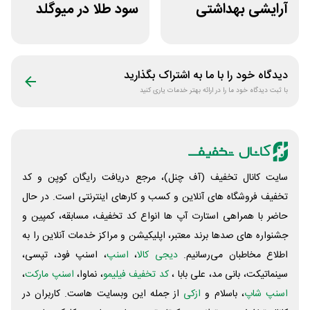
آرایشی بهداشتی
سود طلا در میوگلد
فایاب
دیدگاه خود را با ما به اشتراک بگذارید
با ثبت دیدگاه خود ما را در ارائه بهتر خدمات یاری کنید
سایت کانال تخفیف (آف چنل)، مرجع دریافت رایگان کوپن و کد
تخفیف فروشگاه های آنلاین و کسب و‌ کارهای اینترنتی است. در حال
حاضر با همراهی استارت آپ ها انواع کد تخفیف، مسابقه، کمپین و
جشنواره های صدها برند معتبر، اپلیکیشن و مراکز خدمات آنلاین را به
اطلاع مخاطبان می‌رسانیم.
دیجی کالا
،
اسنپ
، اسنپ فود، تپسی،
سینماتیکت، بانی مد، علی‌ بابا ،
کد تخفیف فیلیمو
، نماوا،
اسنپ مارکت
،
اسنپ شاپ
، باسلام و
ازکی
از جمله این وبسایت ‌هاست. کاربران در