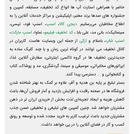
حاضر با همراهی استارت آپ ها انواع کد تخفیف، مسابقه، کمپین و
جشنواره های صدها برند معتبر، اپلیکیشن و مراکز خدمات آنلاین را به
اطلاع مخاطبان می‌رسانیم.
دیجی کالا
،
اسنپ
، اسنپ فود، تپسی،
سینماتیکت، بانی مد، علی‌ بابا ،
کد تخفیف فیلیمو
، نماوا،
اسنپ مارکت
،
اسنپ شاپ
، باسلام و
ازکی
از جمله این وبسایت ‌هاست. کاربران در
کانال تخفیف می توانند در کوتاه ترین زمان و با چند کلیک ساده به
جدیدترین تخفیف ها در گروه تاکسی اینترنتی، سفارش آنلاین غذا،
اپراتورهای مخابراتی، موسیقی و سینما، گردشگری، مد و پوشاک، کتاب
و کتابخوانی و ... دسترسی پیدا کنند.
بستر تبلیغ بر پایه بن هدیه و آفر، علاوه بر کمک به بهتر شناخته شدن
فروشگاه ها در صحنه رقابت و افزایش بازدید و آمار فروش آن‌ها، باعث
کاهش هزینه و ایجاد تجربه‌ای لذت بخش از خریدی ارزان تر در ذهن
مشتریان خواهد شد. چنین کمپین های تبلیغی و تخفیفی ضمن جذب
مشتریان جدید باعث ترغیب کاربر به خرید مجدد شده و توسعه و رونق
کسب و کار در فضای آنلاین را در پی خواهد داشت.