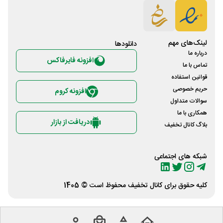
لینک‌های مهم
دانلود‌ها
درباره ما
افزونه فایرفاکس
تماس با ما
قوانین استفاده
حریم خصوصی
افزونه کروم
سوالات متداول
همکاری با ما
دریافت از بازار
بلاگ کانال تخفیف
شبکه های اجتماعی
کلیه حقوق برای
کانال تخفیف
محفوظ است © 1405